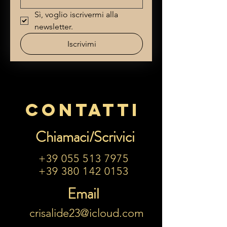
Sì, voglio iscrivermi alla 
newsletter.
Iscrivimi
Contatti
Chiamaci/Scrivici
+39 055 513 7975
+39 380 142 0153
Email
crisalide23@icloud.com