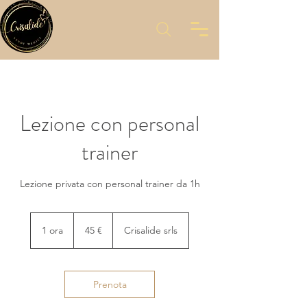
Lezione con personal
trainer
Lezione privata con personal trainer da 1h
45
euro
1 ora
1
45 €
Crisalide srls
o
r
Prenota