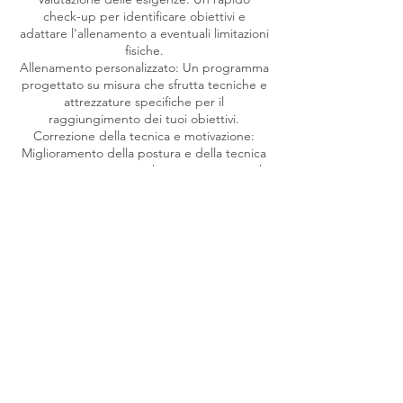
check-up per identificare obiettivi e
adattare l'allenamento a eventuali limitazioni
fisiche.
Allenamento personalizzato: Un programma
progettato su misura che sfrutta tecniche e
attrezzature specifiche per il
raggiungimento dei tuoi obiettivi.
Correzione della tecnica e motivazione:
Miglioramento della postura e della tecnica
per massimizzare i risultati e minimizzare il
rischio di infortuni, con incoraggiamento
costante.
Consigli post-allenamento: Suggerimenti
utili per mantenere il focus e l'equilibrio
anche al termine della sessione.
Dettagli di contatto
Via Don Lorenzo Milani, 7, Seano, Province
of Prato, Italy