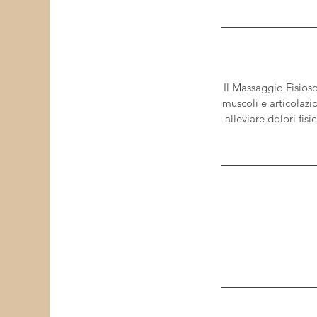
Il Massaggio Fisios
muscoli e articolazi
alleviare dolori fis