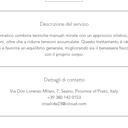
0
m
i
n
Descrizione del servizio
u
t
omatico combina tecniche manuali mirate con un approccio olistico, 
i
oni, oltre che a ridurre tensioni accumulate. Questo trattamento è id
ici e favorire un equilibrio generale, migliorando sia il benessere fisi
con il proprio corpo.
Dettagli di contatto
Via Don Lorenzo Milani, 7, Seano, Province of Prato, Italy
+39 380 142 0153
crisalide23@icloud.com