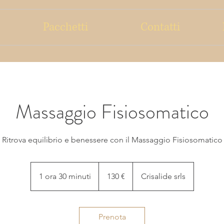
Pacchetti
Contatti
Massaggio Fisiosomatico
Ritrova equilibrio e benessere con il Massaggio Fisiosomatico
130
euro
1 ora 30 minuti
1
130 €
Crisalide srls
o
r
3
Prenota