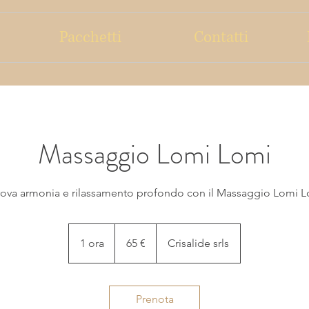
Pacchetti
Contatti
Massaggio Lomi Lomi
rova armonia e rilassamento profondo con il Massaggio Lomi 
65
euro
1 ora
1
65 €
Crisalide srls
o
r
Prenota