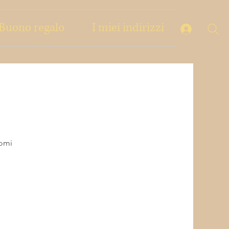
Buono regalo
I miei indirizzi
Lomi