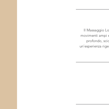
Il Massaggio Lo
movimenti ampi e 
profondo, scio
un’esperienza rige