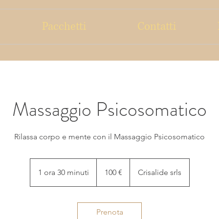
Pacchetti
Contatti
Massaggio Psicosomatico
Rilassa corpo e mente con il Massaggio Psicosomatico
100
euro
1 ora 30 minuti
1
100 €
Crisalide srls
o
r
3
Prenota