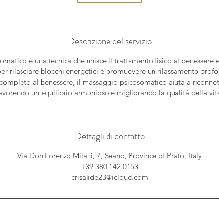
0
m
i
n
Descrizione del servizio
u
t
omatico è una tecnica che unisce il trattamento fisico al benessere
i
per rilasciare blocchi energetici e promuovere un rilassamento profo
completo al benessere, il massaggio psicosomatico aiuta a riconne
avorendo un equilibrio armonioso e migliorando la qualità della vit
Dettagli di contatto
Via Don Lorenzo Milani, 7, Seano, Province of Prato, Italy
+39 380 142 0153
crisalide23@icloud.com