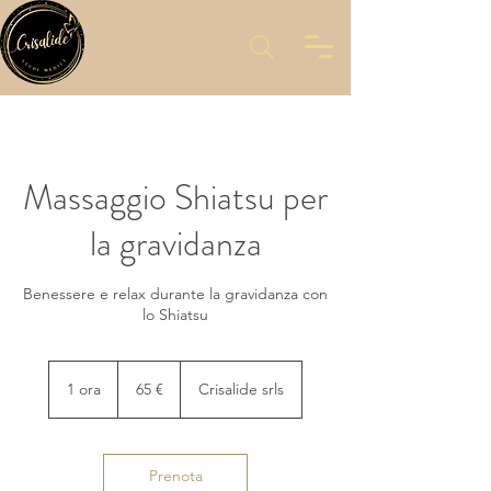
Massaggio Shiatsu per
la gravidanza
Benessere e relax durante la gravidanza con
lo Shiatsu
65
euro
1 ora
1
65 €
Crisalide srls
o
r
Prenota