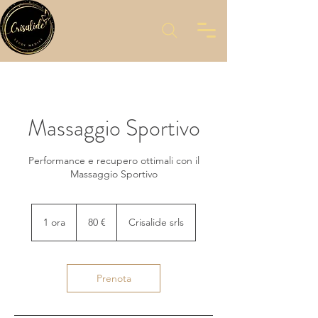
Massaggio Sportivo
Performance e recupero ottimali con il
Massaggio Sportivo
80
euro
1 ora
1
80 €
Crisalide srls
o
r
Prenota