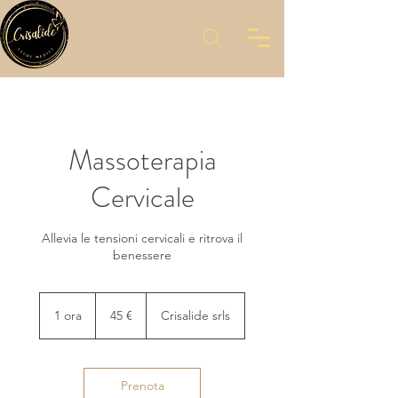
Massoterapia
Cervicale
Allevia le tensioni cervicali e ritrova il
benessere
45
euro
1 ora
1
45 €
Crisalide srls
o
r
Prenota