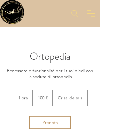
Ortopedia
Benessere e funzionalità per i tuoi piedi con
la seduta di ortopedia
100
euro
1 ora
1
100 €
Crisalide srls
o
r
Prenota