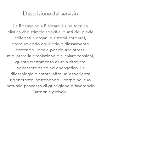
Descrizione del servizio
La Riflessologia Plantare è una tecnica
olistica che stimola specifici punti del piede
collegati a organi e sistemi corporei,
promuovendo equilibrio e rilassamento
profondo. Ideale per ridurre stress,
migliorare la circolazione e alleviare tensioni,
questo trattamento aiuta a ritrovare
benessere fisico ed energetico. La
riflessologia plantare offre un’esperienza
rigenerante, sostenendo il corpo nel suo
naturale processo di guarigione e favorendo
l'armonia globale.
Dettagli di contatto
Via Don Lorenzo Milani, 7, Seano, Province
of Prato, Italy