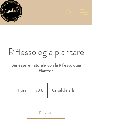
Riflessologia plantare
Benessere naturale con la Riflessologia
Plantare
70
euro
1 ora
1
70 €
Crisalide srls
o
r
Prenota