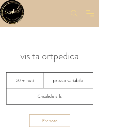
visita ortpedica
prezzo
variabile
30 minuti
3
prezzo variabile
0
m
Crisalide srls
i
n
u
t
Prenota
i